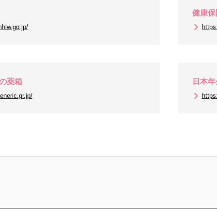
健康保
hlw.go.jp/
https
の薬箱
日本年
neric.gr.jp/
https