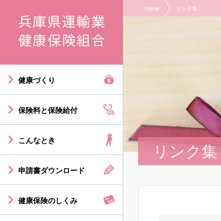
Home
リンク集
現在表示しているページの位置です。
ページ内を移動するためのリンクです。
サイト内の主なカテゴリメニューへ移動します
このページの本文へ移動します
健康づくり
保険料と保険給付
こんなとき
リンク集
申請書ダウンロード
健康保険のしくみ