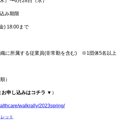
（木）〜6月28日（水）
込み期限
) 18:00まで
に所属する従業員(非常勤を含む) ※1団体5名以上
着順）
（
お申し込みはコチラ
▼）
ealthcare/walkrally/2023spring/
フレット