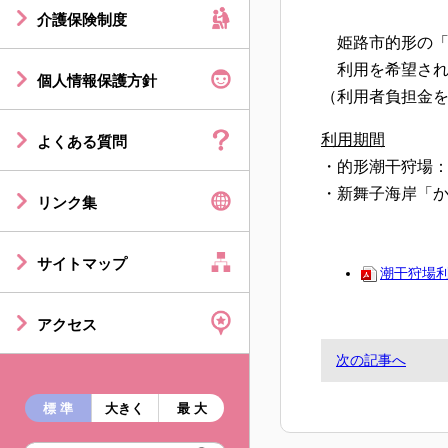
介護保険制度
姫路市的形の「
利用を希望され
個人情報保護方針
（利用者負担金
利用期間
よくある質問
・的形潮干狩場：4
・新舞子海岸「か
リンク集
サイトマップ
潮干狩場
アクセス
次の記事へ
標 準
大きく
最 大